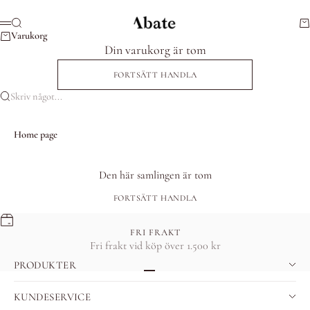
Hoppa till innehållet
Abate
Sök
Va
Meny
Varukorg
Din varukorg är tom
FORTSÄTT HANDLA
Skriv något...
Home page
Den här samlingen är tom
FORTSÄTT HANDLA
FRI FRAKT
Fri frakt vid köp över 1.500 kr
PRODUKTER
Gå till 1
Gå till 2
Gå till 3
KUNDESERVICE