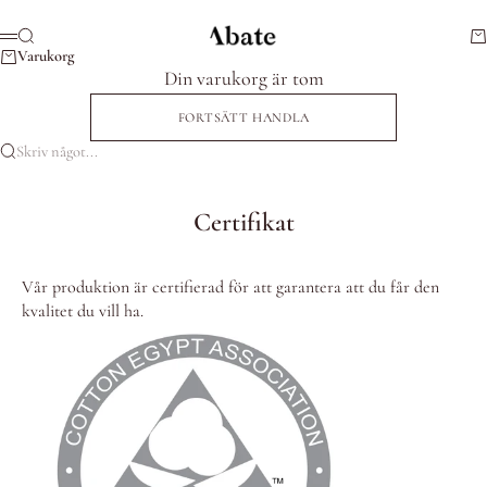
Hoppa till innehållet
Abate
Sök
Va
Meny
Varukorg
Din varukorg är tom
FORTSÄTT HANDLA
Skriv något...
Certifikat
Vår produktion är certifierad för att garantera att du får den
kvalitet du vill ha.