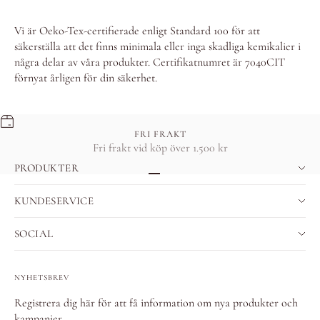
Vi är Oeko-Tex-certifierade enligt Standard 100 för att
säkerställa att det finns minimala eller inga skadliga kemikalier i
några delar av våra produkter. Certifikatnumret är 7040CIT
förnyat årligen för din säkerhet.
FRI FRAKT
Fri frakt vid köp över 1.500 kr
PRODUKTER
Gå till 1
Gå till 2
Gå till 3
KUNDESERVICE
SOCIAL
NYHETSBREV
Registrera dig här för att få information om nya produkter och
kampanjer.