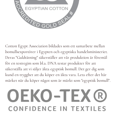
Cotton Egypt Association bildades som ett samarbete mellan
bomullsexportörer i Egypten och egyptiska handelsministeriet.
Deras "Guldtätning" säkerställer att vår produktion är föremål
för en testregim som bl.a. DNA testar produkter för att
säkerställa att vi säljer äkta egyptisk bomull. Det ger dig som
kund en trygghet att du köper en äkta vara. Leta efter det här
märket när du köper något som är märkt som "egyptisk bomull".